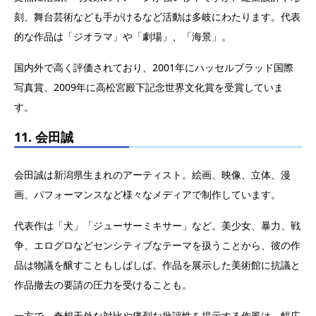
刻、舞台芸術なども手がけるなど活動は多岐にわたります。代表
的な作品は「ジオラマ」や「劇場」、「海景」。
国内外で高く評価されており、2001年にハッセルブラッド国際
写真賞、2009年に高松宮殿下記念世界文化賞を受賞していま
す。
11. 会田誠
会田誠は新潟県生まれのアーティスト。絵画、映像、立体、漫
画、パフォーマンスなど様々なメディアで制作しています。
代表作は「犬」「ジューサーミキサー」など。美少女、暴力、戦
争、エログロなどセンシティブなテーマを扱うことから、彼の作
品は物議を醸すこともしばしば。作品を展示した美術館に抗議と
作品撤去の要請の圧力を受けることも。
一方で、奇想天外な対比や痛烈な批評性を提示する作風は、幅広