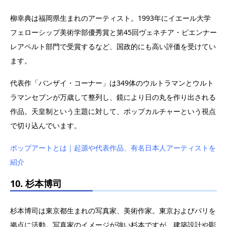
柳幸典は福岡県生まれのアーティスト。1993年にイエール大学
フェローシップ美術学部優秀賞と第45回ヴェネチア・ビエンナー
レアペルト部門で受賞するなど、国政的にも高い評価を受けてい
ます。
代表作「バンザイ・コーナー」は349体のウルトラマンとウルト
ラマンセブンが万歳して整列し、鏡により日の丸を作り出される
作品。天皇制という主題に対して、ポップカルチャーという視点
で切り込んでいます。
ポップアートとは｜起源や代表作品、有名日本人アーティストを
紹介
10. 杉本博司
杉本博司は東京都生まれの写真家、美術作家。東京およびパリを
拠点に活動。写真家のイメージが強い杉本ですが、建築設計や彫