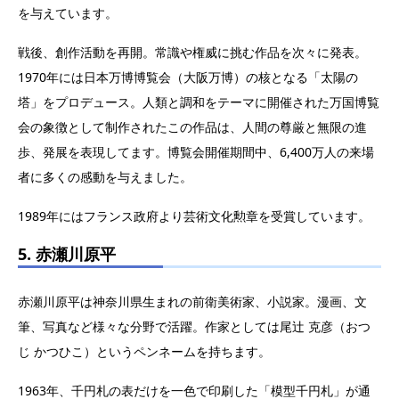
を与えています。
戦後、創作活動を再開。常識や権威に挑む作品を次々に発表。
1970年には日本万博博覧会（大阪万博）の核となる「太陽の
塔」をプロデュース。人類と調和をテーマに開催された万国博覧
会の象徴として制作されたこの作品は、人間の尊厳と無限の進
歩、発展を表現してます。博覧会開催期間中、6,400万人の来場
者に多くの感動を与えました。
1989年にはフランス政府より芸術文化勲章を受賞しています。
5. 赤瀬川原平
赤瀬川原平は神奈川県生まれの前衛美術家、小説家。漫画、文
筆、写真など様々な分野で活躍。作家としては尾辻 克彦（おつ
じ かつひこ）というペンネームを持ちます。
1963年、千円札の表だけを一色で印刷した「模型千円札」が通