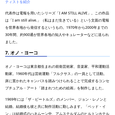
ティストを紹介
代表作は電報を用いたシリーズ「I AM STILL ALIVE」。この作品
は「I am still alive.」（私はまだ生きている）という文面の電報
を世界各地から発信するというもの。1970年から2000年までの
30年間、約900通が世界各地の知人やキュレーターなどに送られ
ました。
7. オノ・ヨーコ
オノ・ヨーコは東京都生まれの前衛芸術家、音楽家、平和運動活
動家。1960年代は芸術運動「フルクサス」の一員として活動。
床に置かれたキャンパスを踏みつけられることで完成するコンセ
プチュアル・アート「踏まれつための絵画」を制作しました。
1969年には「ザ・ビートルズ」のメンバー、ジョン・レノンと
結婚。結婚後も彼と共に制作活動に勤しみます。「ベッド・イ
ン」は結婚式のハネムーン中、アムステルダムのヒルトンホテル