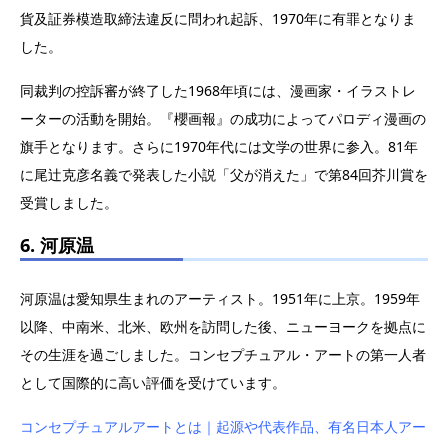
貨及証券模造取締法違反に問われ起訴、1970年に有罪となりま
した。
同裁判の控訴審が終了した1968年頃には、漫画家・イラストレ
ーターの活動を開始。『櫻画報』の成功によってパロディ漫画の
旗手となります。さらに1970年代には文学の世界に参入。81年
に尾辻克彦名義で発表した小説「父が消えた」で第84回芥川賞を
受賞しました。
6. 河原温
河原温は愛知県生まれのアーティスト。1951年に上京。1959年
以降、中南米、北米、欧州を訪問した後、ニューヨークを拠点に
その生涯を過ごしました。コンセプチュアル・アートの第一人者
として国際的に高い評価を受けています。
コンセプチュアルアートとは｜起源や代表作品、有名日本人アー