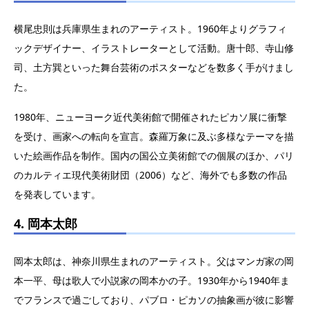
横尾忠則は兵庫県生まれのアーティスト。1960年よりグラフィ
ックデザイナー、イラストレーターとして活動。唐十郎、寺山修
司、土方巽といった舞台芸術のポスターなどを数多く手がけまし
た。
1980年、ニューヨーク近代美術館で開催されたピカソ展に衝撃
を受け、画家への転向を宣言。森羅万象に及ぶ多様なテーマを描
いた絵画作品を制作。国内の国公立美術館での個展のほか、パリ
のカルティエ現代美術財団（2006）など、海外でも多数の作品
を発表しています。
4. 岡本太郎
岡本太郎は、神奈川県生まれのアーティスト。父はマンガ家の岡
本一平、母は歌人で小説家の岡本かの子。1930年から1940年ま
でフランスで過ごしており、パブロ・ピカソの抽象画が彼に影響