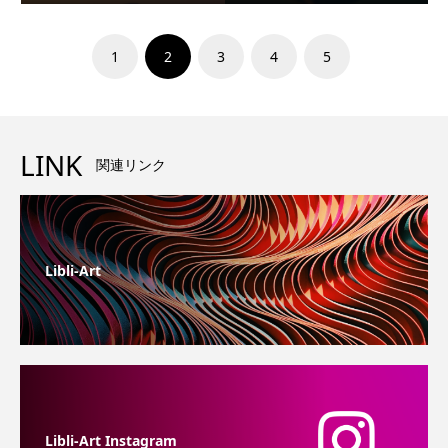
1
2
3
4
5
LINK
関連リンク
Libli-Art
Libli-Art Instagram