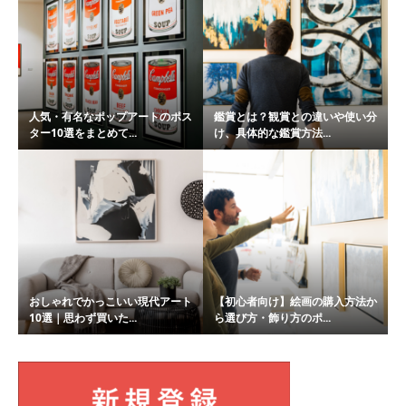
人気・有名なポップアートのポス
鑑賞とは？観賞との違いや使い分
ター10選をまとめて...
け、具体的な鑑賞方法...
おしゃれでかっこいい現代アート
【初心者向け】絵画の購入方法か
10選｜思わず買いた...
ら選び方・飾り方のポ...