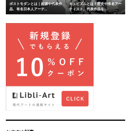
ポストモダンとは｜起源や代表作
キュピズムとは？歴史や有名アー
品、有名日本人アーテ...
ティスト、代表作品を...